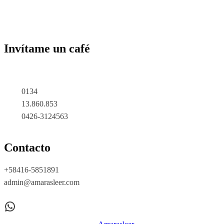
Invítame un café
0134
13.860.853
0426-3124563
Contacto
+58416-5851891
admin@amarasleer.com
WhatsApp