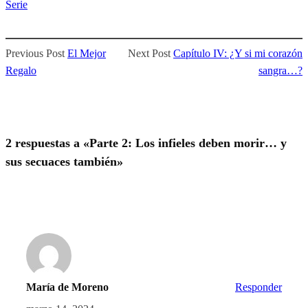
Serie
Previous Post
El Mejor
Next Post
Capítulo IV: ¿Y si mi corazón
Regalo
sangra…?
2 respuestas a «Parte 2: Los infieles deben morir… y
sus secuaces también»
María de Moreno
Responder