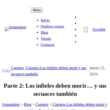
Saltar
Menu
al
contenido
Inicio
Quiénes somos
Acceder
Blog
Tienda
Contacto
Cuentos
, 
Cuentos-Los infieles deben morir y sus
marzo 12,
Eidly
|
|
secuaces también
2024
Parte 2: Los infieles deben morir… y sus
secuaces también
Amarasleer
>
Blog
>
Cuentos
>
Cuentos-Los infieles deben morir y